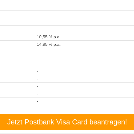
10,55 % p.a.
14,95 % p.a.
-
-
-
-
-
Jetzt Postbank Visa Card beantragen!